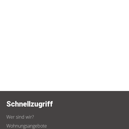
0621/18005-0
info@gartenstadt-genossenschaft.de
Kontaktieren Sie uns auch gerne telefonisch um einen
Termin für eine Wohnungsberatung zu vereinbaren.
Schnellzugriff
Wer sind wir?
Wohnungsangebote